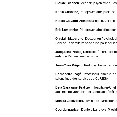
Claude Blachon
, Médecin psychiatre à Sèt
Nadia Chabane
, Pédopsychiatre, professe
Nicole Clavaud
, Administratrice d'Autism
Eric Lemonnier
, Pédopsychiatre, directeu
Ghislain Magerotte
, Docteur en Psychologi
Service universitaire spécialisé pour per
Jacqueline Nadel
, Directrice émérite de 
enfant et l'enfant avec autisme
Jean-Yves Prigent
, Pédopsychiatre, régio
Bernadette Rogé
, Professeur émérite de
scientifique des services du CeRESA
Déjà Saravane
, Praticien Hospitalier-Che
autisme, polyhandicap et handicap génétiq
Monica Zilbovicius,
Psychiatre, Directeur 
Coordonnatrice :
Danièle Langloys, Présid