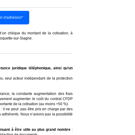
tin d'adhésion*
 d’un chèque du montant de la cotisation, à
oquette-sur-Siagne.
stance juridique téléphonique, ainsi qu’un
s, seul acteur indépendant de la protection
rance, la constante augmentation des frais
ssivement augmenter le coût du contrat CFDP
ortante de la cotisation (au moins +50 %).
: il ne peut pas être pris en charge par des
es adhérents. Nous n’avions pas la possibilité
inuant à être utile au plus grand nombre
:
 rédaction de documents.