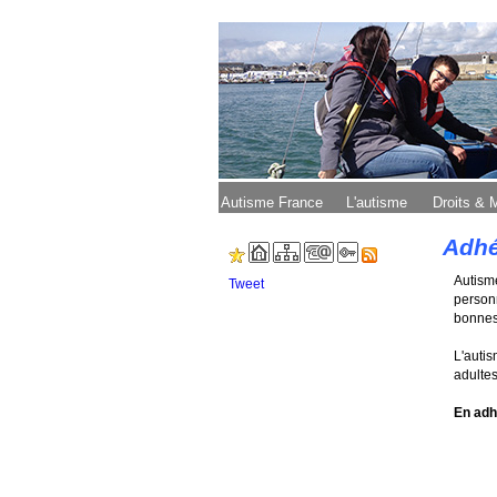
Autisme France
L'autisme
Droits &
Adhé
Autism
Tweet
person
bonnes
L'auti
adultes
En adh