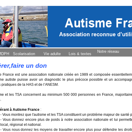
Notre réseau
 MDPH
Scolarisation
Vie adulte
Lois & textes
rer,faire un don
e France est une association nationale créée en 1989 et composée essentielle
ne autiste puisse avoir un diagnostic le plus précoce possible et un accom
 pratiques de la HAS et de l’ANESM.
sme et les TSA concernent au minimum 500 000 personnes en France, majoritairem
.
érant à Autisme France
:
- Vous montrez que l'autisme et les TSA constituent un problème majeur de santé 
- Vous donnez encore plus de poids à notre association nationale et lui permett
local, régional et national.
- Vous nous donnez les moyens de travailler encore plus pour défendre les droit