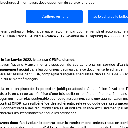
brochures d’information, développement du service juridique.
J'adhère en ligne
Je télécharge le bulle
lletin d'adhésion téléchargé est à retourner par courrier rempli et accompagné
 d'Autisme France :
Autisme France -
1175 Avenue de la République - 06550 La R
 le 1er janvier 2022, le contrat CFDP a changé.
ciation Autisme France met à disposition de ses adhérents un
service d’assi
pagnement socia
l dans les conditions
décrites dans ce document à télécharger
.
vice est assuré par CFDP, compagnie française spécialisée depuis plus de 70 an
ue sur le marché français.
 la mise en place de la protection juridique adossée à l’adhésion à Autisme F
ats pris en charge au bénéfice d’une très petite minorité d’adhérents a fait ma
açon qui n’était plus soutenable pour votre association, sans une augmentation imp
contrat CFDP, au seul bénéfice des adhérents, relève du code des assurances
i donnent droit à des réductions fiscales, et doit être financé exclusivement par l
 chercher d’autres financement que les cotisations.
vons donc fait évoluer le contrat pour le rendre moins onéreux tout en cont
se majorité des demandes d’aide relevaient du conseil juridique et de l’aide à la