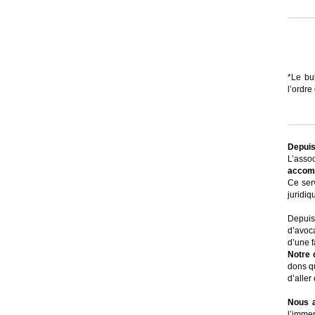
*Le bu
l’ordre
Depuis
L’asso
accom
Ce ser
juridiq
Depuis
d’avoc
d’une f
Notre 
dons qu
d’aller
Nous a
l’immen