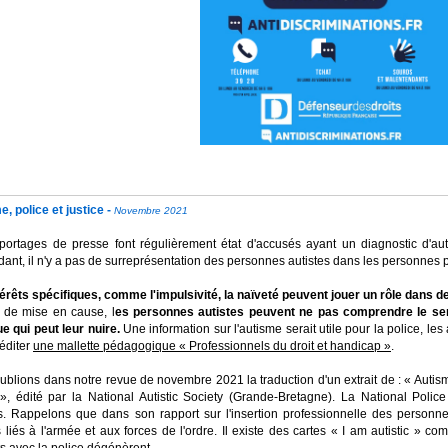
, police et justice -
Novembre 2021
portages de presse font régulièrement état d'accusés ayant un diagnostic d'a
nt, il n'y a pas de surreprésentation des personnes autistes dans les personnes 
térêts spécifiques, comme l'impulsivité, la naïveté peuvent jouer un rôle dans de
 de mise en cause, l
es personnes autistes peuvent ne pas comprendre le se
e qui peut leur nuire.
Une information sur l'autisme serait utile pour la police, les 
'éditer
une mallette pédagogique « Professionnels du droit et handicap »
.
blions dans notre revue de novembre 2021 la traduction d'un extrait de : « Autism
 », édité par la National Autistic Society (Grande-Bretagne). La National Polic
es. Rappelons que dans son rapport sur l'insertion professionnelle des personne
 liés à l'armée et aux forces de l'ordre. Il existe des cartes « I am autistic » 