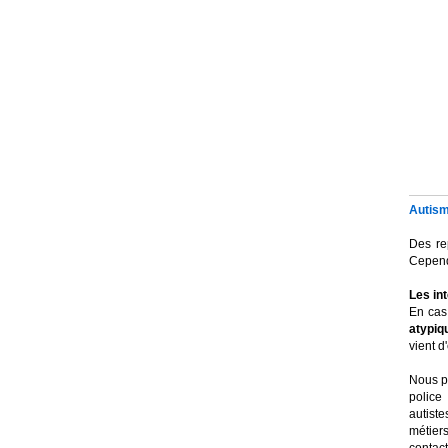
Autisme
Des re
Cependa
Les in
En cas
atypiqu
vient d
Nous pu
police
autist
métiers