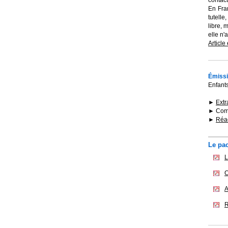
contact
En Fra
tutelle
libre, 
elle n'
Article
Émissi
Enfants
►
Extr
► Comm
►
Réac
Le pa
L
C
A
R