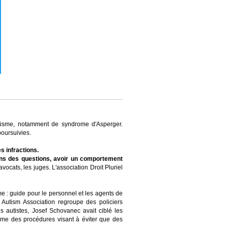
utisme, notamment de syndrome d'Asperger.
poursuivies.
s infractions.
ns des questions, avoir un comportement
avocats, les juges. L'association Droit Pluriel
e : guide pour le personnel et les agents de
e Autism Association regroupe des policiers
s autistes, Josef Schovanec avait ciblé les
comme des procédures visant à éviter que des