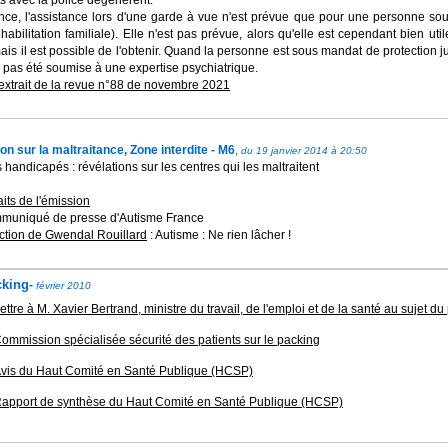
s avec la police dégénèrent.
nce, l'assistance lors d'une garde à vue n'est prévue que pour une personne sous
, habilitation familiale). Elle n'est pas prévue, alors qu'elle est cependant bien ut
mais il est possible de l'obtenir. Quand la personne est sous mandat de protection 
a pas été soumise à une expertise psychiatrique.
 extrait de la revue n°88 de novembre 2021
on sur la maltraitance, Zone interdite - M6
,
du 19 janvier 2014 à 20:50
 handicapés : révélations sur les centres qui les maltraitent
aits de l'émission
uniqué de presse d'Autisme France
tion de Gwendal Rouillard
: Autisme : Ne rien lâcher !
cking
-
février 2010
ettre à M. Xavier Bertrand, ministre du travail, de l'emploi et de la santé au sujet d
ommission spécialisée sécurité des patients sur le packing
vis du Haut Comité en Santé Publique (HCSP)
apport de synthèse du Haut Comité en Santé Publique (HCSP)