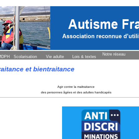
Notre réseau
 MDPH
Scolarisation
Vie adulte
Lois & textes
raitance et bientraitance
Agir contre la maltraitance
des personnes âgées et des adultes handicapés