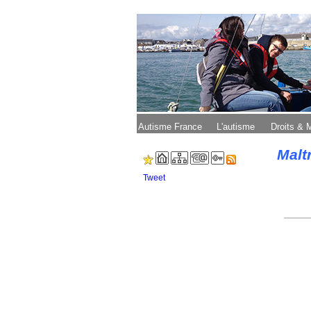
Autisme France
L'autisme
Droits &
Malt
Tweet